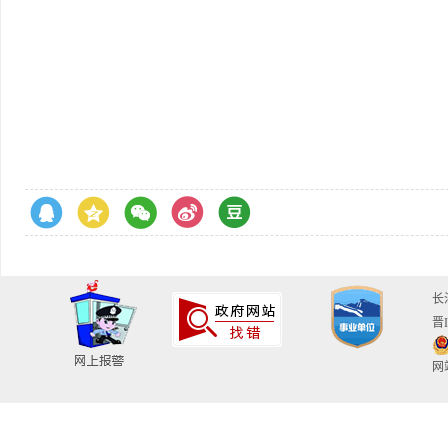
长
晋I
网